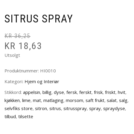
SITRUS SPRAY
KR
36,25
Op
N
KR
18,63
pr
pr
va
er
Utsolgt
kr
kr
Produktnummer:
HI0010
Kategori:
Hjem og Interiør
Stikkord:
appelsin
,
billig
,
dyse
,
fersk
,
ferskt
,
frisk
,
friskt
,
hvit
,
kjøkken
,
lime
,
mat
,
matlaging
,
morsom
,
saft frukt
,
salat
,
salg
,
selvfiks store
,
sitron
,
sitrus
,
sitrusspray
,
spray
,
spraydyse
,
tilbud
,
tilsette