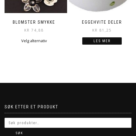
BLOMSTER SMYKKE
EGGEHVITE DELER
KR
74,88
KR
81,25
Dette
Velg alternativ
LES MER
produktet
har
flere
varianter.
Alternativene
kan
velges
på
produktsiden
SØK ETTER ET PRODUKT
SØK