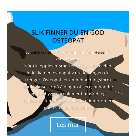
SLIK FINNER DU EN GOD
OSTEOPAT
av
Selvfiks.net
|
16. september 2024
|
Helse
| 0
kommentarer
Når du opplever smerter i rygg, nakke eller
ledd, kan en osteopat være løsningen du
trenger. Osteopati er en behandlingsform
som fokuserer på å diagnostisere, behandle
og forebygge problemer i muskel- og
skjelettsystemet. Men hvordan finner du en
god osteopat som kan...
Les mer