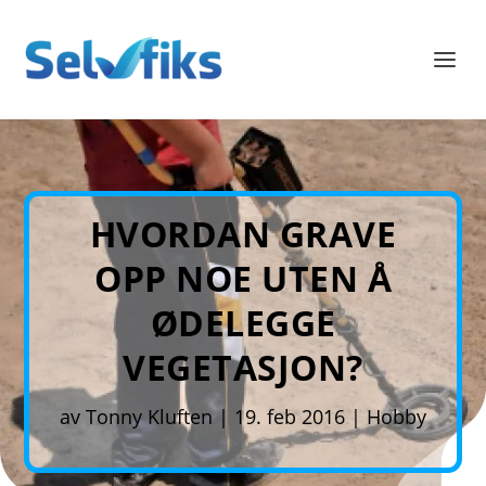
HVORDAN GRAVE
OPP NOE UTEN Å
ØDELEGGE
VEGETASJON?
av
Tonny Kluften
|
19. feb 2016
|
Hobby