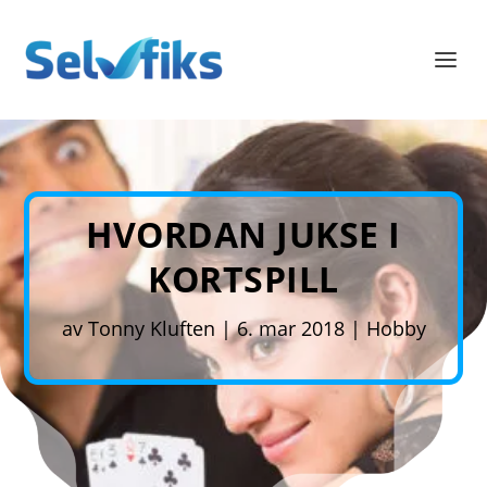
HVORDAN JUKSE I
KORTSPILL
av
Tonny Kluften
|
6. mar 2018
|
Hobby