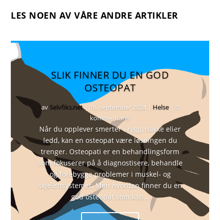
LES NOEN AV VÅRE ANDRE ARTIKLER
SLIK FINNER DU EN GOD
OSTEOPAT
av
Selvfiks.net
|
16. september 2024
|
Helse
| 0
kommentarer
Når du opplever smerter i rygg, nakke eller
ledd, kan en osteopat være løsningen du
trenger. Osteopati er en behandlingsform
som fokuserer på å diagnostisere, behandle
og forebygge problemer i muskel- og
skjelettsystemet. Men hvordan finner du en
god osteopat som kan...