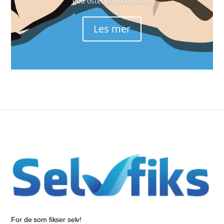
god osteopat som kan...
Les mer
For de som fikser selv!