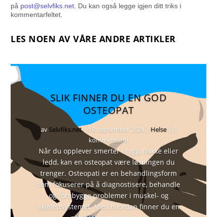
på
post@selvfiks.net
. Du kan også legge igjen ditt triks i
kommentarfeltet.
LES NOEN AV VÅRE ANDRE ARTIKLER
SLIK FINNER DU EN GOD
OSTEOPAT
av
Selvfiks.net
|
16. september 2024
|
Helse
| 0
kommentarer
Når du opplever smerter i rygg, nakke eller
ledd, kan en osteopat være løsningen du
trenger. Osteopati er en behandlingsform
som fokuserer på å diagnostisere, behandle
og forebygge problemer i muskel- og
skjelettsystemet. Men hvordan finner du en