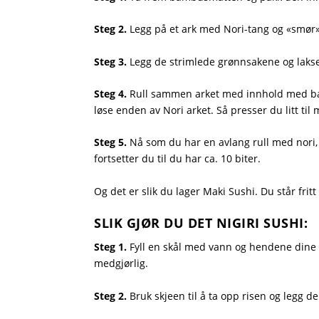
Steg 2.
Legg på et ark med Nori-tang og «smør» p
Steg 3.
Legg de strimlede grønnsakene og laksen
Steg 4.
Rull sammen arket med innhold med bam
løse enden av Nori arket. Så presser du litt t
Steg 5.
Nå som du har en avlang rull med nori, ri
fortsetter du til du har ca. 10 biter.
Og det er slik du lager Maki Sushi. Du står fritt
SLIK GJØR DU DET NIGIRI SUSHI:
Steg 1.
Fyll en skål med vann og hendene dine i 
medgjørlig.
Steg 2.
Bruk skjeen til å ta opp risen og legg den