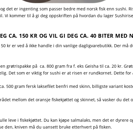
e og det er ingenting som passer bedre med norsk fisk enn
sushi
. R
il. Vi kommer til å gi deg oppskriften på hvordan du lager Sushirise
 CA. 150 KR OG VIL GI DEG CA. 40 BITER MED N
50 kr er ved å ikke handle i din vanlige dagligvarebutikk. Der må d
n grøtrispakke på ca. 800 gram fra f. eks Geisha til ca. 20 kr. Grøt
lig. Det som er viktig for sushi er at risen er rundkornet. Dette f
 500 gram fersk laksefilet benfri med skinn, billigste variant koste
et mellom det oransje fiskekjøttet og skinnet, så vasker du det og 
kulle leve i fiskekjøttet. Du kan kjøpe salmalaks, men det er dyrer
e den, kniven må du uansett bruke etterhvert på fisken.