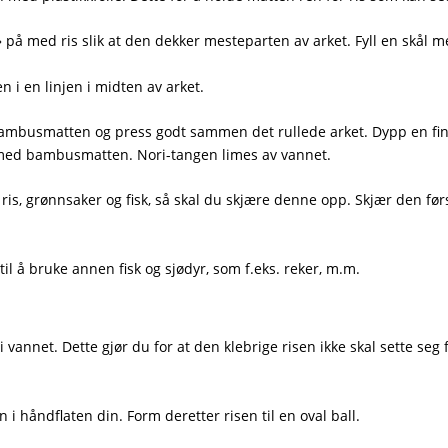
å med ris slik at den dekker mesteparten av arket. Fyll en skål me
 i en linjen i midten av arket.
busmatten og press godt sammen det rullede arket. Dypp en fin
il med bambusmatten. Nori-tangen limes av vannet.
s, grønnsaker og fisk, så skal du skjære denne opp. Skjær den først i
 til å bruke annen fisk og sjødyr, som f.eks. reker, m.m.
vannet. Dette gjør du for at den klebrige risen ikke skal sette seg
 i håndflaten din. Form deretter risen til en oval ball.