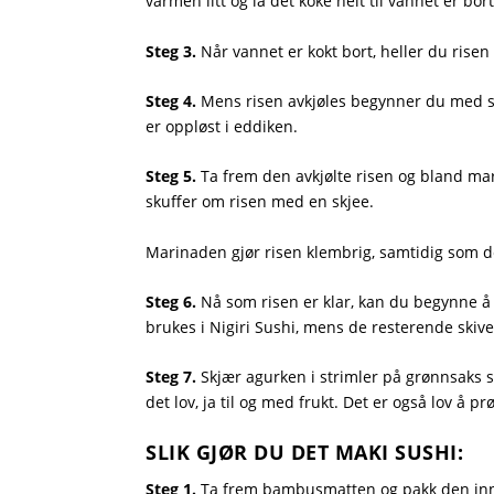
varmen litt og la det koke helt til vannet er bort
Steg 3.
Når vannet er kokt bort, heller du risen 
Steg 4.
Mens risen avkjøles begynner du med sush
er oppløst i eddiken.
Steg 5.
Ta frem den avkjølte risen og bland mar
skuffer om risen med en skjee.
Marinaden gjør risen klembrig, samtidig som d
Steg 6.
Nå som risen er klar, kan du begynne å g
brukes i Nigiri Sushi, mens de resterende skiv
Steg 7.
Skjær agurken i strimler på grønnsaks s
det lov, ja til og med frukt. Det er også lov å 
SLIK GJØR DU DET MAKI SUSHI:
Steg 1.
Ta frem bambusmatten og pakk den inn m