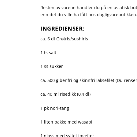
Resten av varene handler du på en asiatisk buti
enn det du ville ha fått hos dagligvarebutikken.
INGREDIENSER:
ca. 6 dl Grøtris/sushiris
1 ts salt
1 ss sukker
ca. 500 g benfri og skinnfri laksefilet (Du rense
ca. 40 ml risedikk (0,4 dl)
1 pk nori-tang
1 liten pakke med wasabi
1 glass med syltet ingefær