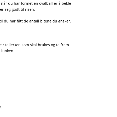
 når du har formet en ovalball er å bekle
r seg godt til risen.
il du har fått de antall bitene du ønsker.
ver tallerken som skal brukes og ta frem
t lunken.
r.