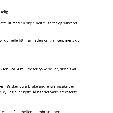
kelig.
te ut med en skjee helt til saltet og sukkeret
 bør du helle litt marinaden om gangen, mens du
en i ca. 4 millimeter tykke skiver, disse skal
 den. Ønsker du å bruke andre grønnsaker, er
ylling eller kjøtt, så bør det være stekt først.
ettes seg fast mellom bambuspinnene.