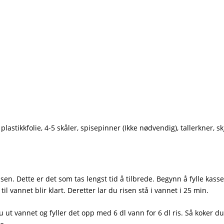
lastikkfolie, 4-5 skåler, spisepinner (Ikke nødvendig), tallerkner, skj
risen. Dette er det som tas lengst tid å tilbrede. Begynn å fylle kass
l vannet blir klart. Deretter lar du risen stå i vannet i 25 min.
du ut vannet og fyller det opp med 6 dl vann for 6 dl ris. Så koker 