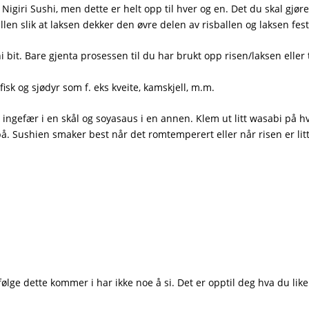
igiri Sushi, men dette er helt opp til hver og en. Det du skal gjøre
en slik at laksen dekker den øvre delen av risballen og laksen feste
 bit. Bare gjenta prosessen til du har brukt opp risen/laksen eller t
 fisk og sjødyr som f. eks kveite, kamskjell, m.m.
ingefær i en skål og soyasaus i en annen. Klem ut litt wasabi på h
å. Sushien smaker best når det romtemperert eller når risen er lit
følge dette kommer i har ikke noe å si. Det er opptil deg hva du like