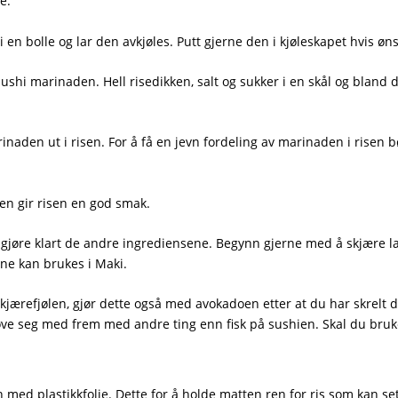
e.
i en bolle og lar den avkjøles. Putt gjerne den i kjøleskapet hvis øns
i marinaden. Hell risedikken, salt og sukker i en skål og bland det
inaden ut i risen. For å få en jevn fordeling av marinaden i risen
en gir risen en god smak.
jøre klart de andre ingrediensene. Begynn gjerne med å skjære laks
ene kan brukes i Maki.
kjærefjølen, gjør dette også med avokadoen etter at du har skrelt
prøve seg med frem med andre ting enn fisk på sushien. Skal du bruke k
ed plastikkfolie. Dette for å holde matten ren for ris som kan s