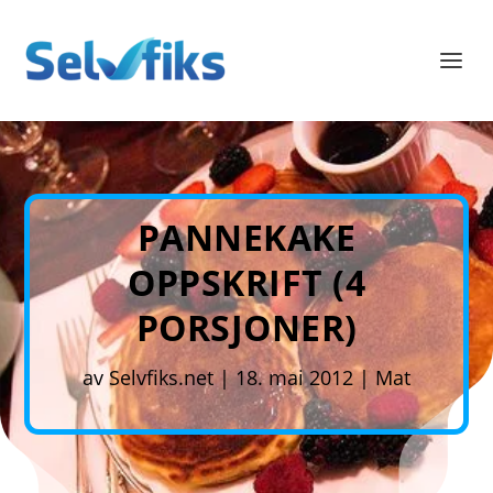
PANNEKAKE
OPPSKRIFT (4
PORSJONER)
av
Selvfiks.net
|
18. mai 2012
|
Mat