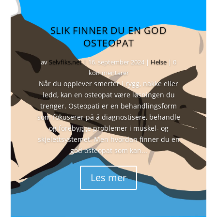
SLIK FINNER DU EN GOD
OSTEOPAT
av
Selvfiks.net
|
16. september 2024
|
Helse
| 0
kommentarer
Når du opplever smerter i rygg, nakke eller
ledd, kan en osteopat være løsningen du
trenger. Osteopati er en behandlingsform
som fokuserer på å diagnostisere, behandle
og forebygge problemer i muskel- og
skjelettsystemet. Men hvordan finner du en
god osteopat som kan...
Les mer