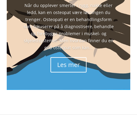
Når du opplever smerter i rygg, nakke eller
ledd, kan en osteopat være løsningen du
trenger. Osteopati er en behandlingsform
som fokuserer på å diagnostisere, behandle
og forebygge problemer i muskel- og
skjelettsystemet. Men hvordan finner du en
god osteopat som kan...
Les mer