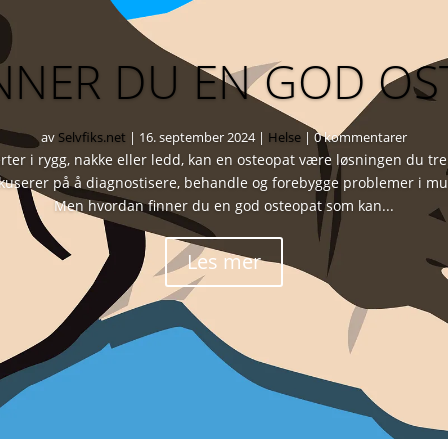
INNER DU EN GOD O
av
Selvfiks.net
|
16. september 2024
|
Helse
| 0 kommentarer
ter i rygg, nakke eller ledd, kan en osteopat være løsningen du tre
userer på å diagnostisere, behandle og forebygge problemer i musk
Men hvordan finner du en god osteopat som kan...
Les mer