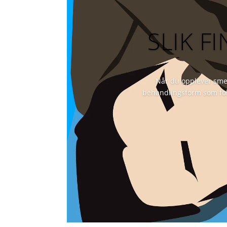
SLIK F
Når du opplever smer
behandlingsform som fok