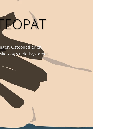
STEOPAT
nger. Osteopati er en
el- og skjelettsystemet.