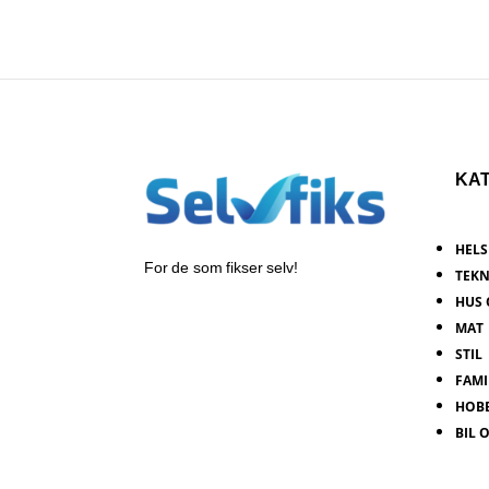
KA
HELS
For de som fikser selv!
TEK
HUS 
MAT
STIL
FAMI
HOB
BIL 